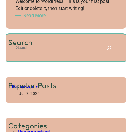
Welcome to WordPress. This is your first post.
Edit or delete it, then start writing!
:
Read More
H
e
l
Search
S
l
e
o
a
w
r
o
c
r
h
l
Popular Posts
Hello world!
d
!
Juli 2, 2024
Categories
Uncategorized